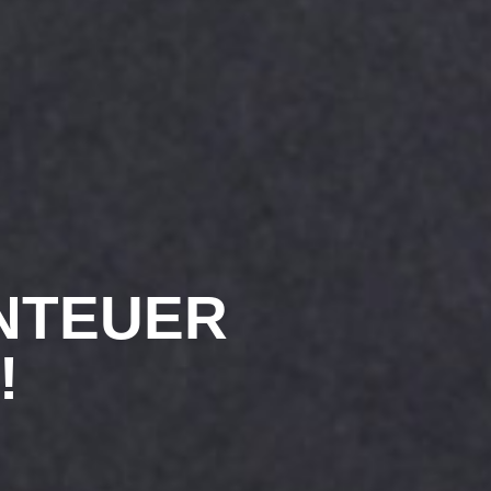
NTEUER
!